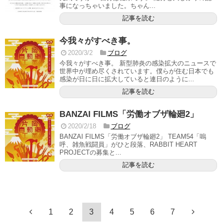
事になっちゃいました。ちゃん...
記事を読む
今我々がすべき事。
2020/3/2
ブログ
今我々がすべき事。 新型肺炎の感染拡大のニュースで
世界中が埋め尽くされています。僕らが住む日本でも
感染が日に日に拡大していると連日のように...
記事を読む
BANZAI FILMS「労働オブザ輪廻2」
2020/2/18
ブログ
BANZAI FILMS「労働オブザ輪廻2」 TEAM54「嗚
呼、雑魚戦闘員」がひと段落、RABBIT HEART
PROJECTの募集と...
記事を読む
1
2
3
4
5
6
7