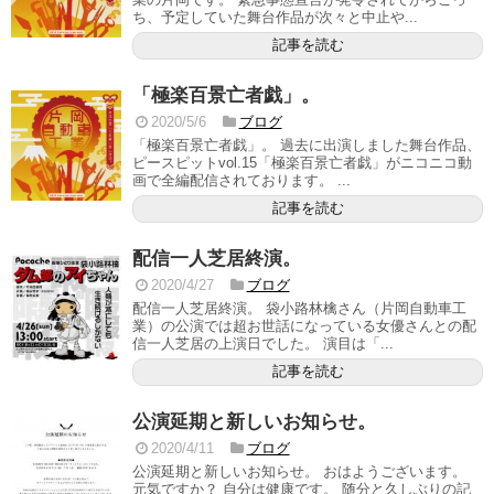
ち、予定していた舞台作品が次々と中止や...
記事を読む
「極楽百景亡者戯」。
2020/5/6
ブログ
「極楽百景亡者戯」。 過去に出演しました舞台作品、
ピースピットvol.15「極楽百景亡者戯」がニコニコ動
画で全編配信されております。 ...
記事を読む
配信一人芝居終演。
2020/4/27
ブログ
配信一人芝居終演。 袋小路林檎さん（片岡自動車工
業）の公演では超お世話になっている女優さんとの配
信一人芝居の上演日でした。 演目は「...
記事を読む
公演延期と新しいお知らせ。
2020/4/11
ブログ
公演延期と新しいお知らせ。 おはようございます。
元気ですか？ 自分は健康です。 随分と久しぶりの記