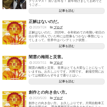
クリスマス！ 良いお年を！ 新年明けましておめでと
うござ...
記事を読む
正解はないのだ。
2020/7/24
ブログ
正解はないのだ。 2020年。令和初めての有難い初日の
出が昇り拝んでいた時には想像もつかない事態になっ
てしまって。世界中はパンデミック状態...
記事を読む
闇雲の梅雨と災害。
2020/7/11
ブログ
闇雲の梅雨と災害。 世界はとても大変なことになって
いますね。お久しぶりです。片岡です。 劇場空間にお
いては相変わらず今まで通りとはい...
記事を読む
創作との向き合い方。
2020/5/20
ブログ
創作との向き合い方。 お久しぶりです。片岡自動車工
業の片岡です。 緊急事態宣言が発令されてからこっ