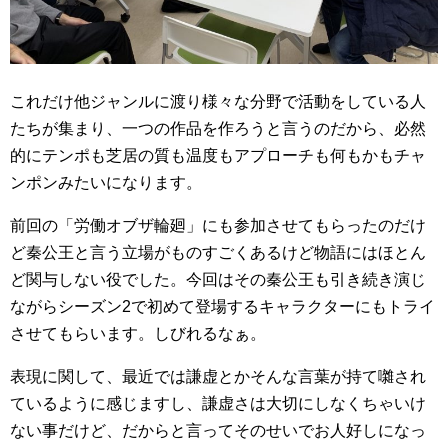
これだけ他ジャンルに渡り様々な分野で活動をしている人
たちが集まり、一つの作品を作ろうと言うのだから、必然
的にテンポも芝居の質も温度もアプローチも何もかもチャ
ンポンみたいになります。
前回の「労働オブザ輪廻」にも参加させてもらったのだけ
ど秦公王と言う立場がものすごくあるけど物語にはほとん
ど関与しない役でした。今回はその秦公王も引き続き演じ
ながらシーズン2で初めて登場するキャラクターにもトライ
させてもらいます。しびれるなぁ。
表現に関して、最近では謙虚とかそんな言葉が持て囃され
ているように感じますし、謙虚さは大切にしなくちゃいけ
ない事だけど、だからと言ってそのせいでお人好しになっ