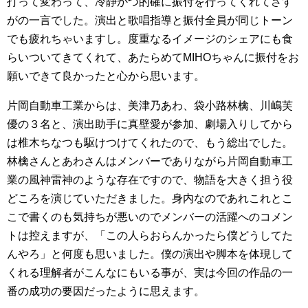
打って変わって、冷静かつ的確に振付を行ってくれてさす
がの一言でした。演出と歌唱指導と振付全員が同じトーン
でも疲れちゃいますし。度重なるイメージのシェアにも食
らいついてきてくれて、あたらめてMIHOちゃんに振付をお
願いできて良かったと心から思います。
片岡自動車工業からは、美津乃あわ、袋小路林檎、川嶋芙
優の３名と、演出助手に真壁愛が参加、劇場入りしてから
は椎木ちなつも駆けつけてくれたので、もう総出でした。
林檎さんとあわさんはメンバーでありながら片岡自動車工
業の風神雷神のような存在ですので、物語を大きく担う役
どころを演じていただきました。身内なのであれこれとこ
こで書くのも気持ちが悪いのでメンバーの活躍へのコメン
トは控えますが、「この人らおらんかったら僕どうしてた
んやろ」と何度も思いました。僕の演出や脚本を体現して
くれる理解者がこんなにもいる事が、実は今回の作品の一
番の成功の要因だったように思えます。