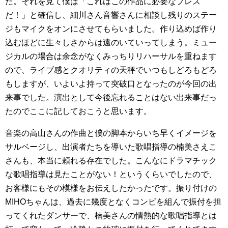
た。それを見て僕は「これはこの作品に必要なブレス
だ！」と確信し、細川さん音響さんに相談し残りのステー
ジもマイクをオンにさせてもらいました。作り込めば作り
込むほどに生々しさからは遠のいていってしまう。ミュー
ジカルの場合は余念がなくみっちりリハーサルを重ねます
ので、ライブ感とクオリティの天秤でいつもしどろもどろ
もしますが、いよいよ持って突破口となったのが今回の出
来事でした。演出として今後忘れることはない出来事だっ
たのでここに記しておこうと思います。
音楽の高山さんの作曲と僕の脚本からいち早くイメージを
サルベージし、出演者たちを導いた歌唱指導の楠美さえこ
さんも、本当に頼れる存在でした。こんなにドラマチック
な歌唱指導は見たことがない！というくらいでしたので、
お客様にもその模様をお伝えしたかったです。振り付けの
MIHOちゃんは、過去に幾度となくコンビを組んで振付を担
ってくれたダンサーで、楠美さんの情熱的な歌唱指導とは