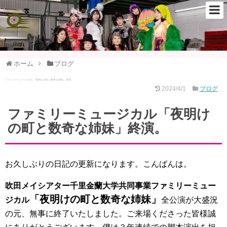
ホーム
ブログ
ファミリーミュージカル「夜明けの町と数奇な姉妹」終演。
2024/4/1
ブログ
ファミリーミュージカル「夜明け
の町と数奇な姉妹」終演。
お久しぶりの日記の更新になります。こんばんは。
吹田メイシアター千里金蘭大学共同事業ファミリーミュー
「夜明けの町と数奇な姉妹」
ジカル
全公演が大盛況
の元、無事に終了いたしました。ご来場くださった皆様誠