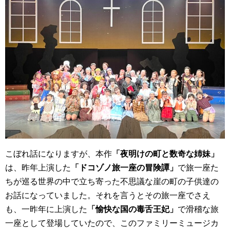
こぼれ話になりますが、本作
「夜明けの町と数奇な姉妹」
は、昨年上演した
「ドコゾノ旅一座の冒険譚」
で旅一座た
ちが巡る世界の中で立ち寄った不思議な崖の町の子供達の
お話になっていました。それを言うとその旅一座でさえ
も、一昨年に上演した
「愉快な国の毒舌王妃」
で滑稽な旅
一座として登場していたので、このファミリーミュージカ