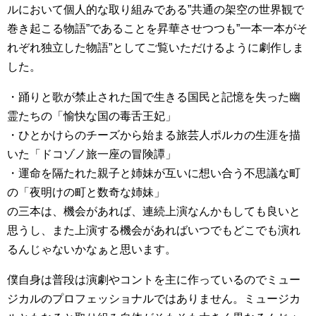
ルにおいて個人的な取り組みである”共通の架空の世界観で
巻き起こる物語”であることを昇華させつつも”一本一本がそ
れぞれ独立した物語”としてご覧いただけるように劇作しま
した。
・踊りと歌が禁止された国で生きる国民と記憶を失った幽
霊たちの「愉快な国の毒舌王妃」
・ひとかけらのチーズから始まる旅芸人ポルカの生涯を描
いた「ドコゾノ旅一座の冒険譚」
・運命を隔たれた親子と姉妹が互いに想い合う不思議な町
の「夜明けの町と数奇な姉妹」
の三本は、機会があれば、連続上演なんかもしても良いと
思うし、また上演する機会があればいつでもどこでも演れ
るんじゃないかなぁと思います。
僕自身は普段は演劇やコントを主に作っているのでミュー
ジカルのプロフェッショナルではありません。ミュージカ