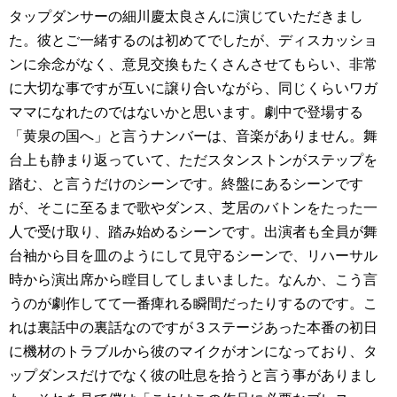
タップダンサーの細川慶太良さんに演じていただきまし
た。彼とご一緒するのは初めてでしたが、ディスカッショ
ンに余念がなく、意見交換もたくさんさせてもらい、非常
に大切な事ですが互いに譲り合いながら、同じくらいワガ
ママになれたのではないかと思います。劇中で登場する
「黄泉の国へ」と言うナンバーは、音楽がありません。舞
台上も静まり返っていて、ただスタンストンがステップを
踏む、と言うだけのシーンです。終盤にあるシーンです
が、そこに至るまで歌やダンス、芝居のバトンをたった一
人で受け取り、踏み始めるシーンです。出演者も全員が舞
台袖から目を皿のようにして見守るシーンで、リハーサル
時から演出席から瞠目してしまいました。なんか、こう言
うのが劇作してて一番痺れる瞬間だったりするのです。こ
れは裏話中の裏話なのですが３ステージあった本番の初日
に機材のトラブルから彼のマイクがオンになっており、タ
ップダンスだけでなく彼の吐息を拾うと言う事がありまし