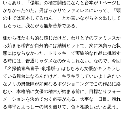
いもあり、「儂燃」の稽古開始になんと台本が１ページし
かなかったのだ。男ばっかりでファミレスにいって、「頭
の中では完本してるねん！」とか言いながらネタ出しして
もらった。我ながら無茶苦茶である。
棚からぼたもち的な感じだけど、わりとそのファミレスか
ら始まる稽古が自分的には結構ヒットで、変に気負った状
態にはならなかった。トリッキーで実験的な作品に挑戦す
る時には、普通じゃダメなのかもしれない。なので、今回
「名探偵青島青子 -劇場版-」はもちろん女優がキラキラし
ている舞台になるんだけど、キラキラしていいよ！みたい
なノリの男優陣が如何なるポジショニングでこの作品に絡
むか、本格的に女優の稽古が始まる前に、目標なりフォー
メーションを決めておく必要がある。大事な一日目。頼れ
る洋平とよっしーの胸を借りて、色々相談したいと思う。