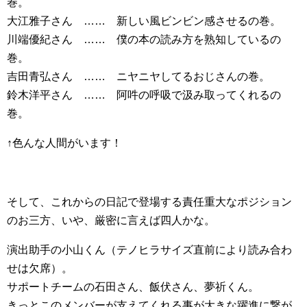
巻。
大江雅子さん …… 新しい風ビンビン感させるの巻。
川端優紀さん …… 僕の本の読み方を熟知しているの
巻。
吉田青弘さん …… ニヤニヤしてるおじさんの巻。
鈴木洋平さん …… 阿吽の呼吸で汲み取ってくれるの
巻。
↑色んな人間がいます！
そして、これからの日記で登場する責任重大なポジション
のお三方、いや、厳密に言えば四人かな。
演出助手の小山くん（テノヒラサイズ直前により読み合わ
せは欠席）。
サポートチームの石田さん、飯伏さん、夢祈くん。
きっとこのメンバーが支えてくれる事が大きな躍進に繋が