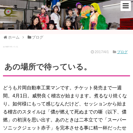
ホーム
ブログ
あの場所で待っている。
2017/4/1
ブログ
あの場所で待っている。
どうも片岡自動車工業マンです。チケット発売まで一週
間。4月1日。威勢良く稽古が始まります。煮るなり焼くな
り。如何様にもって感じなんだけど、セッションから始ま
る稽古のスタイルは「儂が燃えて死ぬまでの噺（以下、儂
燃」の初演を思い出す。あのときは二本立てで「スーパー
ソニックジェット赤子」を完本させる事に精一杯だったせ