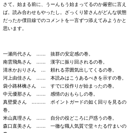
さて。始まる前に、うーんもう始まってるのか厳密に言え
ば。読み合わせもやったし。ざっくり皆さんがどんな状態
だったか僕目線でのコメントを一言ずつ添えてみようかと
思います。
一瀬尚代さん …… 抜群の安定感の巻。
南雲飛鳥さん …… 漢字に振り回されるの巻。
清水かおりさん … 頼れる雰囲気出してくるの巻。
河上由佳さん …… 本読みはこうあるべきを示すの巻。
袋小路林檎さん … すでに役作りが始まったの巻。
中元優那さん …… 感情のおもらしの巻。
真壁愛さん ……… ポイントガードの如く回りを見るの
巻。
米山真理さん …… 自分の役どころに戸惑うの巻。
森口直美さん …… 一徹な職人気質で堂々たる佇まいの