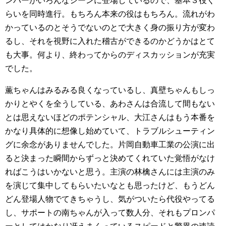
ンバーがいろんなシーンに登場しているので、基本３役く
らいを同時進行。もちろん本来の役はもちろん。流れがわ
かっているのとそうでないのとで大きく身の振り方が変わ
るし、それを視野に入れた稽古ができるのかどうかはとて
も大事。何より、終わってからのディスカッションが充実
でした。
薫ちゃんはみるみる良くなっているし、真壁ちゃんもしっ
かりとやくを全うしている、あわさんは合流して間もない
とは思えないほどのポテンシャル、大江さんはもう本番を
かなり具体的に想像し始めていて、トラブルシューティン
グに余念がありませんでした。片岡自動車工業の公演に出
ると決まった瞬間からずっと決めてくれていた覚悟がなけ
ればこうはいかないと思う。主演の林檎さんには主演のみ
を演じて集中してもらいたいなとも思ったけど、もうどん
どん登場人物でてきちゃうし、気がついたら代役やってる
し、サポートの南ちゃんが入って数人分、それもプロンパ