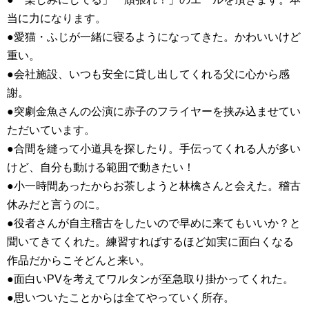
当に力になります。
●愛猫・ふじが一緒に寝るようになってきた。かわいいけど
重い。
●会社施設、いつも安全に貸し出してくれる父に心から感
謝。
●突劇金魚さんの公演に赤子のフライヤーを挟み込ませてい
ただいています。
●合間を縫って小道具を探したり。手伝ってくれる人が多い
けど、自分も動ける範囲で動きたい！
●小一時間あったからお茶しようと林檎さんと会えた。稽古
休みだと言うのに。
●役者さんが自主稽古をしたいので早めに来てもいいか？と
聞いてきてくれた。練習すればするほど如実に面白くなる
作品だからこそどんと来い。
●面白いPVを考えてワルタンが至急取り掛かってくれた。
●思いついたことからは全てやっていく所存。