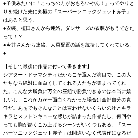
●子供みたいに「こっちの方がおもろいやん！」ってやりと
りを続けた先に究極の「スーパーソニックジェット赤子」
はあると思う。
●衣装、植田さんから連絡。ダンサーズの衣装がもうできた
って！？
●今井さんから連絡。人員配置の話を統括してくれている。
●
【そして最後に作品に付いて書きます】
シアター・ドラマシティだからこそ選んだ演目で、この人
たちなら絶対に面白くしてくれる人たちが集まってくれ
た。こんな大勝負に万全の座組で勝負できるのは本当に嬉
しいし、これが万が一面白くなかった場合は全部自分の責
任だ。あぁでもそんなことは言わせないくらいの汗とキラ
キラとスットンキョーな感じが詰まった作品だし、何回や
っても胸が熱くこみ上げるシーンがいくつもある。「スー
パーソニックジェット赤子」は間違いなく代表作になるだ