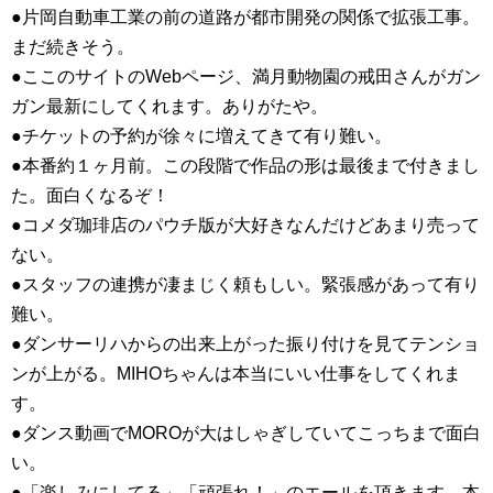
●片岡自動車工業の前の道路が都市開発の関係で拡張工事。
まだ続きそう。
●ここのサイトのWebページ、満月動物園の戒田さんがガン
ガン最新にしてくれます。ありがたや。
●チケットの予約が徐々に増えてきて有り難い。
●本番約１ヶ月前。この段階で作品の形は最後まで付きまし
た。面白くなるぞ！
●コメダ珈琲店のパウチ版が大好きなんだけどあまり売って
ない。
●スタッフの連携が凄まじく頼もしい。緊張感があって有り
難い。
●ダンサーリハからの出来上がった振り付けを見てテンショ
ンが上がる。MIHOちゃんは本当にいい仕事をしてくれま
す。
●ダンス動画でMOROが大はしゃぎしていてこっちまで面白
い。
●「楽しみにしてる」「頑張れ！」のエールを頂きます。本