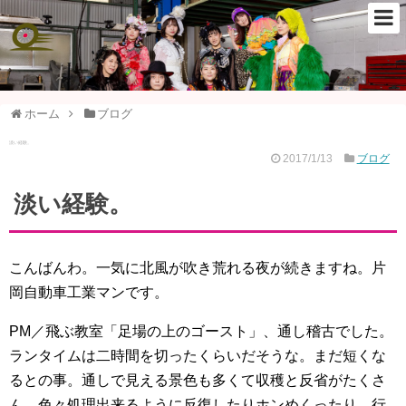
ホーム
ブログ
淡い経験。
2017/1/13
ブログ
淡い経験。
こんばんわ。一気に北風が吹き荒れる夜が続きますね。片
岡自動車工業マンです。
PM／飛ぶ教室「足場の上のゴースト」、通し稽古でした。
ランタイムは二時間を切ったくらいだそうな。まだ短くな
るとの事。通しで見える景色も多くて収穫と反省がたくさ
ん。色々処理出来るように反復したりホンめくったり、行