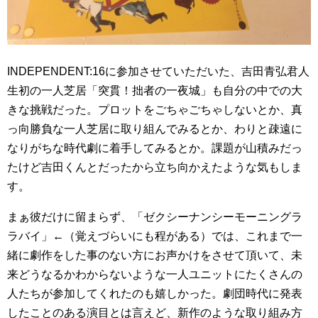
INDEPENDENT:16に参加させていただいた、吉田青弘君人
生初の一人芝居「突貫！拙者の一夜城」も自分の中での大
きな挑戦だった。プロットをごちゃごちゃしないとか、真
っ向勝負な一人芝居に取り組んでみるとか、わりと疎遠に
なりがちな時代劇に着手してみるとか。課題が山積みだっ
たけど吉田くんとだったから立ち向かえたような気もしま
す。
まぁ彼だけに留まらず、「ゼクシーナンシーモーニングラ
ラバイ」←（覚えづらいにも程がある）では、これまで一
緒に劇作をした事のない方にお声かけをさせて頂いて、未
来どうなるかわからないような一人ユニットにたくさんの
人たちが参加してくれたのも嬉しかった。劇団時代に発表
したことのある演目とは言えど、新作のような取り組み方