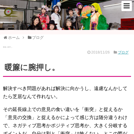
ホーム
ブログ
暖簾に腕押し。
2018/11/26
ブログ
暖簾に腕押し。
解決すべき問題があれば解決に向かうし、遠慮なんかして
たら芝居なんて作れない。
その延長線上での意見の食い違いを「衝突」と捉えるか
「意見の交換」と捉えるかによって感じ方は随分違うわけ
で、ネガティブ思考かポジティブ思考か、大きく分岐する
ポイントだ。自分は割と「衝突」は怖くない。とこの際だ