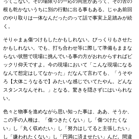
ってこない。その場限りの一応の同意があって、その舌の
根も乾かないうちに別の行動に出る事もある。じゃあ前回
のやり取りは一体なんだったのって話で事実上足踏みが続
く。
そりゃまぁ傷つけもしたかもしれない。びっくりもさせた
かもしれない。でも、打ち合わせ等に際して準備もままな
らない状態で現場に挑んでいる事の方がおれからすればビ
ックリ仰天ですよ。今の現場において「こんな現場になる
なんて想定はしてなかった」だなんて言わても、「うそや
ろ【大体こうなるで】みたいな感じでいてたやん。どんな
スタンスなんそれ。」となる。驚きを隠さずにはいられな
い。
色々と物事を進めながら思い知った事は、ああ、そうか、
この手の人種は、「傷つきたくない」し「傷つけたくな
い」し「丸く収めたい」し「努力はしてると主張したい」
し「嫌われたくない」し「円満に済ませたい」んだ。間違