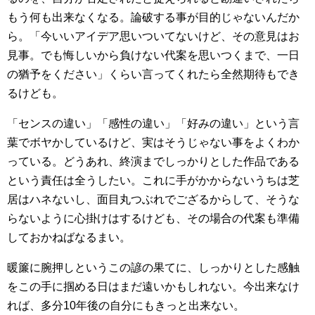
もう何も出来なくなる。論破する事が目的じゃないんだか
ら。「今いいアイデア思いついてないけど、その意見はお
見事。でも悔しいから負けない代案を思いつくまで、一日
の猶予をください」くらい言ってくれたら全然期待もでき
るけども。
「センスの違い」「感性の違い」「好みの違い」という言
葉でボヤかしているけど、実はそうじゃない事をよくわか
っている。どうあれ、終演までしっかりとした作品である
という責任は全うしたい。これに手がかからないうちは芝
居はハネないし、面目丸つぶれでござるからして、そうな
らないように心掛けはするけども、その場合の代案も準備
しておかねばなるまい。
暖簾に腕押しというこの諺の果てに、しっかりとした感触
をこの手に掴める日はまだ遠いかもしれない。今出来なけ
れば、多分10年後の自分にもきっと出来ない。