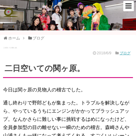
ホーム
ブログ
二日空いての関ヶ原。
2018/6/9
ブログ
二日空いての関ヶ原。
今日は関ヶ原の見物人の稽古でした。
通し終わりで野郎どもが集まった。トラブルを解決しなが
ら、やっているうちにエンジンがかかってブラッシュアッ
プ。なんかさらに難しい事に挑戦するはめになったけど、
全員参加型の目の離せない一瞬のための稽古。森崎さんや
山浦さんも一緒になって考えてくれる。すごくいいシーン