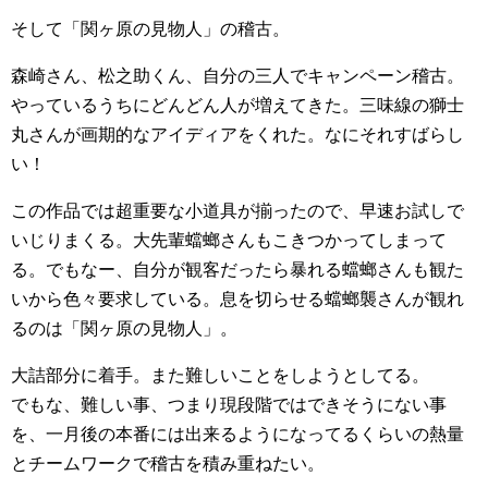
そして「関ヶ原の見物人」の稽古。
森崎さん、松之助くん、自分の三人でキャンペーン稽古。
やっているうちにどんどん人が増えてきた。三味線の獅士
丸さんが画期的なアイディアをくれた。なにそれすばらし
い！
この作品では超重要な小道具が揃ったので、早速お試しで
いじりまくる。大先輩蟷螂さんもこきつかってしまって
る。でもなー、自分が観客だったら暴れる蟷螂さんも観た
いから色々要求している。息を切らせる蟷螂襲さんが観れ
るのは「関ヶ原の見物人」。
大詰部分に着手。また難しいことをしようとしてる。
でもな、難しい事、つまり現段階ではできそうにない事
を、一月後の本番には出来るようになってるくらいの熱量
とチームワークで稽古を積み重ねたい。