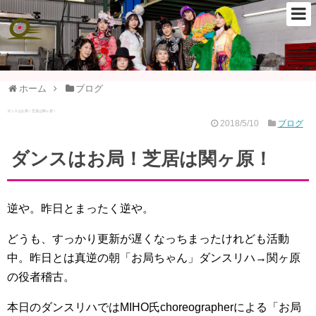
ホーム
ブログ
ダンスはお局！芝居は関ヶ原！
2018/5/10
ブログ
ダンスはお局！芝居は関ヶ原！
逆や。昨日とまったく逆や。
どうも、すっかり更新が遅くなっちまったけれども活動
中。昨日とは真逆の朝「お局ちゃん」ダンスリハ→関ヶ原
の役者稽古。
本日のダンスリハではMIHO氏choreographerによる「お局