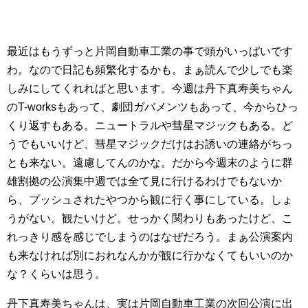
最近はもうずっと片岡自動車工業の事で頭がいっぱいです
わ。なので日記も頻繁化するかも。まぁ読んで少しでも楽
しみにしてくれればと思います。今週は丹下真寿美ちゃん
のT-worksもあって、劇団ガバメンツもあって、今からひっ
くり返すもある。ニュートラルや彗星マジックもある。ど
うでもいいけど、彗星マジックだけはお誘いの連絡がちっ
とも来ない。遠慮してんのかな。だから今週末のように群
雄割拠の公演集中週では全て見に行けるわけでもないか
ら、プッシュされたやつから観に行く事にしている。しょ
うがない。観たいけど。せっかく関わりもあったけど、こ
れっきり感を感じでしまうのはなぜだろう。まぁ公演案内
も来なければ別におれなんかが観に行かなくてもいいのか
な？くらいは思う。
丹下真寿美ちゃんは、実は片岡自動車工業の次回公演に出