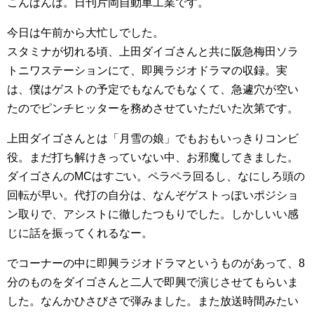
こんばんは。日刊片岡自動車工業です。
今日は午前から大忙しでした。
スタミナが切れる頃、上田ダイゴさんと共に阪急梅田ソラ
トニワステーションにて、即興ラジオドラマの収録。実
は、僕はゲストの予定でもなんでもなくて、急遽穴が空い
たのでピンチヒッターを務めさせていただいた次第です。
上田ダイゴさんとは「月雪の娘」でもおもいっきりコンビ
役。まだ打ち解けきっていない中、お邪魔してきました。
ダイゴさんのMCはすごい。ペラペラ回るし、なにしろ頭の
回転が早い。代打の自分は、なんぞゲストっぽいポジショ
ン取りで、アシストに徹したつもりでした。しかしいい感
じに話を振ってくれるなー。
でコーナーの中に即興ラジオドラマというものがあって、8
分のものをダイゴさんと二人で即興で演じさせてもらいま
した。なんかひさびさで弾みました。また放送時間みたい