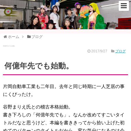
ホーム
ブログ
何億年先でも始動。
2017/9/27
ブログ
何億年先でも始動。
片岡自動車工業も二年目。去年と同じ時期に一人芝居の事
にくびったけ。
谷野まりえ氏との稽古本格始動。
書き下ろしの「何億年先でも」。なんか改めてすごいタイ
トルだなと思うけど、本編を書ききってから拾い上げた初
めてのパターンのタイトルだから、変な気分になるのは今