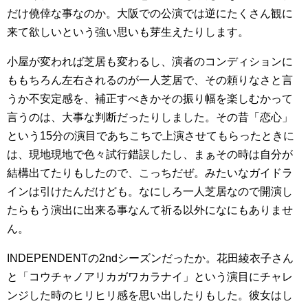
だけ僥倖な事なのか。大阪での公演では逆にたくさん観に
来て欲しいという強い思いも芽生えたりします。
小屋が変われば芝居も変わるし、演者のコンディションに
ももちろん左右されるのが一人芝居で、その頼りなさと言
うか不安定感を、補正すべきかその振り幅を楽しむかって
言うのは、大事な判断だったりしました。その昔「恋心」
という15分の演目であちこちで上演させてもらったときに
は、現地現地で色々試行錯誤したし、まぁその時は自分が
結構出てたりもしたので、こっちだぜ。みたいなガイドラ
インは引けたんだけども。なにしろ一人芝居なので開演し
たらもう演出に出来る事なんて祈る以外になにもありませ
ん。
INDEPENDENTの2ndシーズンだったか。花田綾衣子さん
と「コウチャノアリカガワカラナイ」という演目にチャレ
ンジした時のヒリヒリ感を思い出したりもした。彼女はし