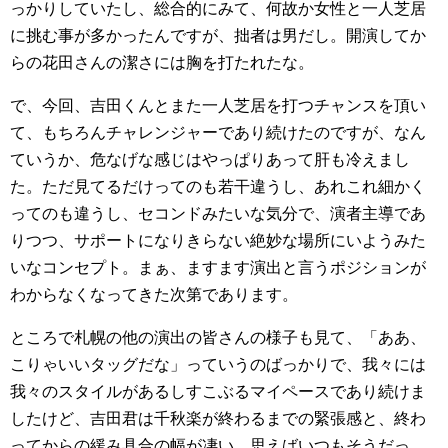
っかりしていたし、総合的にみて、何故か女性と一人芝居
に挑む事が多かったんですが、拙者は男だし。開演してか
らの花田さんの潔さには胸を打たれたな。
で、今回、吉田くんとまた一人芝居を打つチャンスを頂い
て、もちろんチャレンジャーであり続けたのですが、なん
ていうか、危なげな感じはやっぱりあって肝も冷えまし
た。ただ見てるだけってのも若干違うし、あれこれ細かく
ってのも違うし、セコンドみたいな気分で、演者主導であ
りつつ、サポートになりきらない絶妙な場所にいようみた
いなコンセプト。まぁ、ますます演出と言うポジションが
わからなくなってきた次第であります。
ところで札幌の他の演出の皆さんの様子も見て、「ああ、
こりゃいいタッグだな」っていうのばっかりで、我々には
我々のスタイルがあるしすこぶるマイペースであり続けま
したけど、吉田君は千秋楽が終わるまでの緊張感と、終わ
ってからの緩み具合の幅が凄い。思えばいつもそうだっ