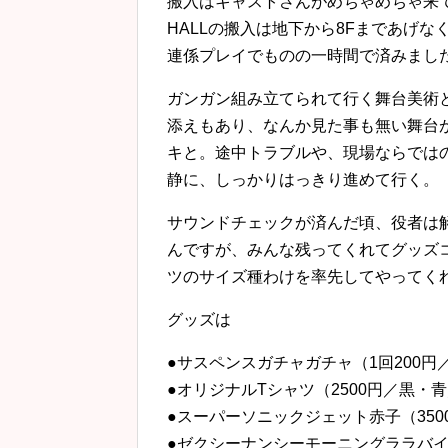
搬入はキャストさんがめちゃめちゃ来
HALLの搬入は地下から8Fまであげ
連係プレイでものの一時間で済みまし
ガンガン組み立てられて行く舞台美術
添えもあり、なんか見た事も無い舞台
キと。途中トラブルや、現場ならでは
静に、しっかりはっきり進めて行く。
サウンドチェックが済んだ頃、役者は
んですが、みんな残ってくれてグッズ
ツのサイズ種わけを率先してやってく
グッズは
●サスペンスガチャガチャ（1回200円
●オリジナルTシャツ（2500円／黒・青／S
●スーパーソニックジェット赤子（350
●ゼクシーナンシーモーニングララバイ（