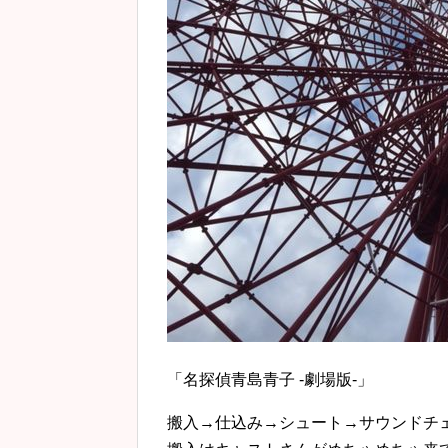
「名探偵青島青子 -劇場版-」
搬入→仕込み→シュート→サウンドチ