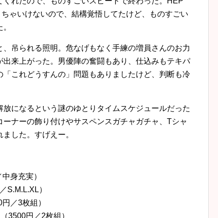
てくれたので、ものすごいスピードで終わった。HEP
なくちゃいけないので、結構覚悟してたけど、ものすごい
た。
と、吊られる照明。危なげもなく手練の増員さんのお力
が出来上がった。男優陣の奮闘もあり、仕込みもテキパ
の「これどうすんの」問題もありましたけど、判断も冷
解放になるという謎のゆとりタイムスケジュールだった
コーナーの飾り付けやサスペンスガチャガチャ、Tシャ
れました。すげえー。
／中身充実）
.M.L.XL）
0円／3枚組）
3500円／2枚組）