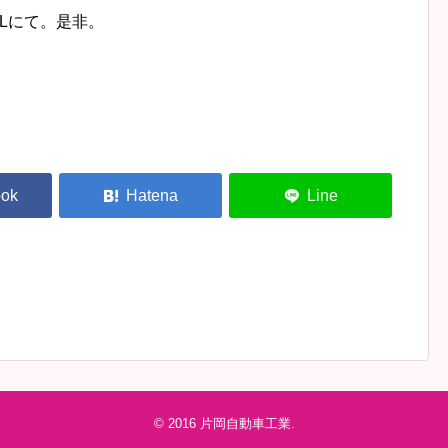
LLにて。是非。
© 2016
片岡自動車工業
.