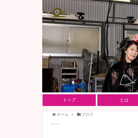
トップ
とは
ホーム
ブログ
稽古26日目。