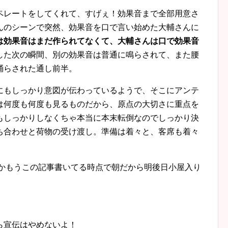
ペレートをしてくれて、すげぇ！効果音まで全部用意さ
んのシーンで突然、効果音を口で言い始めた大輔さんに
は効果音はまだ作られてなくて、大輔さんは口で効果音
した次の瞬間、別の効果音は普通に鳴らされて、また腰
踊らされた通し前半。
にもしっかり意図が伝わっているようで、そこにアンテ
は何度も何度も見るものだから、原点の大切さに重点を
もしっかりしなくちゃ本当に本末転倒なのでしっかり決
ち合わせと荷物の受け渡し。準備は着々と、客席も着々
うかもうこの記事書いてる時点で朝だから明後日小屋入り
ら宣伝はやめないよ！