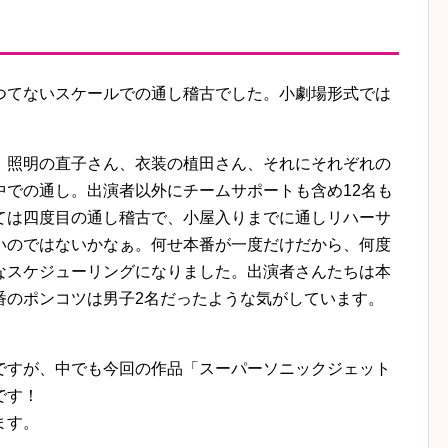
つてないスケールでの通し稽古でした。小劇場形式では
、照明の直子さん、衣装の植田さん、それにそれぞれの
中での通し。出演者以外にチームサポートも含め12名も
ては四度目の通し稽古で、小屋入りまでに通しリハーサ
いのではないかなぁ。何せ本番が一度だけだから、何度
なスケジューリングになりました。出演者さんたちは本
番のポンコツは男子2名だったような気がしています。
ですが、中でも今回の作品「スーパーソニックジェット
です！
ます。