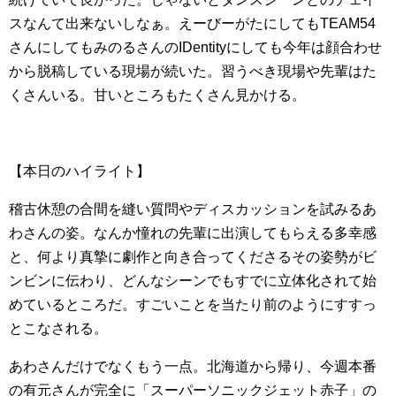
スなんて出来ないしなぁ。えーびーがたにしてもTEAM54
さんにしてもみのるさんのIDentityにしても今年は顔合わせ
から脱稿している現場が続いた。習うべき現場や先輩はた
くさんいる。甘いところもたくさん見かける。
【本日のハイライト】
稽古休憩の合間を縫い質問やディスカッションを試みるあ
わさんの姿。なんか憧れの先輩に出演してもらえる多幸感
と、何より真摯に劇作と向き合ってくださるその姿勢がビ
ンビンに伝わり、どんなシーンでもすでに立体化されて始
めているところだ。すごいことを当たり前のようにすすっ
とこなされる。
あわさんだけでなくもう一点。北海道から帰り、今週本番
の有元さんが完全に「スーパーソニックジェット赤子」の