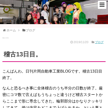
ホーム
ブログ
稽古13日目。
2019/11/20
ブログ
稽古13日目。
こんばんわ。日刊片岡自動車工業BLOGです。稽古13日目
終了。
なんと恐るべき事に全体稽古のうち半分の日数が終了。厳
密にコマ数で言えばもうちょっと違うけど稽古スタートか
らここまで形に専念してきた。輪郭部分はかなりクッキリ
してきて、後は内容をどこまで上げられるか、という事と