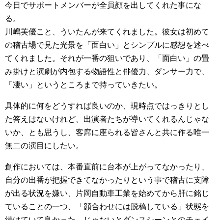
今日でサポートメンバーが全員顔を出してくれた事にな
る。
川嶋芙優こと、ういたんが来てくれました。彼女は初めて
の稽古場で見た光景を「面白い」とシンプルに感想を述べ
てくれました。それが一番の狙いであり、「面白い」の畳
み掛けと演劇が内包する物語性と俳優力、ダンサー力で、
「凄い」というところまで持っていきたい。
具体的に何をどうすれば良いのか、現時点ではっきりとし
た答えはないけれど、出演者たちが導いてくれるんじゃな
いか、とも思うし、客席に座られる皆さんと共に作る唯一
無二の演目にしたい。
創作においては、本番直前に台本が上がってなかったり、
自分の出番が把握できてなかったりという事で稽古に支障
が出る状況を嫌い、片岡自動車工業を始めてから肝に銘じ
ていることの一つ、「顔合わせには脱稿している」状態を
続けていて良かった。じゃないとダンスシーンとのチェイ