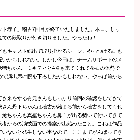
ット赤子」稽古7回目が終了いたしました。本日、しっ
全ての段取りが付き切りました。やったね！
どもキャスト総出で取り掛かるシーン。やっつけるにも
遅いかもしれない。しかし今日は、チームサポートのメ
秋穂ちゃん、ミキティと4名も来てくれて盤石の体勢で
めて演出席に腰を下ろしたかもしれない。やっぱ前から
行き来をする有元さんもしっかり前回の確認をしてきて
檎さん丹下ちゃんは稽古が始まる前から稽古をしてくれ
、薫ちゃんも真壁ちゃんも鼻血が出る勢いで付いてきて
役者からの演技面での提案が出始めたこと。これは作品
ていないと発生しない事なので、ここまでがんばってき