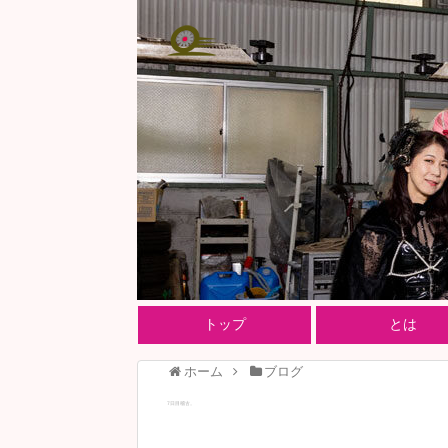
トップ
とは
ホーム
ブログ
7日目稽古。