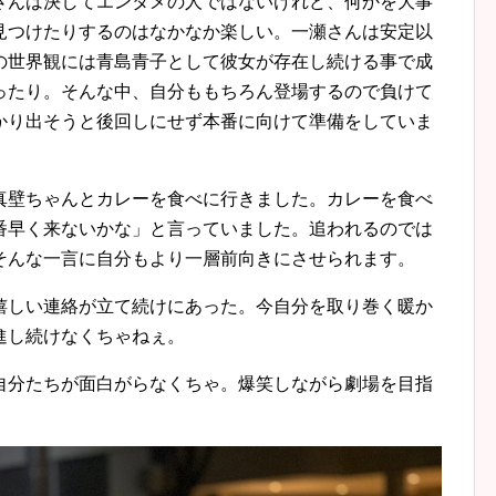
さんは決してエンタメの人ではないけれど、何かを大事
見つけたりするのはなかなか楽しい。一瀬さんは安定以
の世界観には青島青子として彼女が存在し続ける事で成
ったり。そんな中、自分ももちろん登場するので負けて
かり出そうと後回しにせず本番に向けて準備をしていま
真壁ちゃんとカレーを食べに行きました。カレーを食べ
番早く来ないかな」と言っていました。追われるのでは
そんな一言に自分もより一層前向きにさせられます。
嬉しい連絡が立て続けにあった。今自分を取り巻く暖か
進し続けなくちゃねぇ。
自分たちが面白がらなくちゃ。爆笑しながら劇場を目指