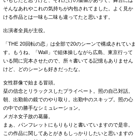
いもしたと思うけど、それだけの価値があって、舞台には
そんなあれやこれの気持ちが内包されてました。よく見か
ける作品とは一味も二味も違ってたと思います。
出演者全員が主役。
「THE 20回転の恋」は全部で20のシーンで構成されていま
す。もうね、「Wall」で組体操しながら広島、東京行って
いる間に完本させたので、所々書いてる記憶もありません
けど、どのシーンも好きだったな。
女性群像で始まる冒頭。
栞の信念とリラックスしたプライベート。照の自己対話。
朝、出勤前の鏡でのやり取り。出勤中のスキップ。照の心
の中での勝手なシミュレーション。
メガネ女子故の葛藤。
まぁ、パンフレットにもりもりと書いていますので是非。
この作品に関してあとがきもしっかりしたいと思いますの