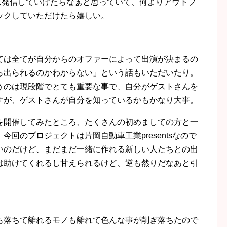
ん発信していけたらなぁと思っていて、何よりアウトプ
ックしていただけたら嬉しい。
ては全てが自分からのオファーによって出演が決まるの
ら出られるのかわからない」という話もいただいたり。
うのは現段階でとても重要な事で、自分がゲストさんを
すが、ゲストさんが自分を知っているかもかなり大事。
を開催してみたところ、たくさんの初めましての方と一
回のプロジェクトは片岡自動車工業presentsなので
いのだけど、まだまだ一緒に作れる新しい人たちとの出
は助けてくれるし甘えられるけど、逆も然りだなあと引
も落ちて離れるモノも離れて色んな事が削ぎ落ちたので