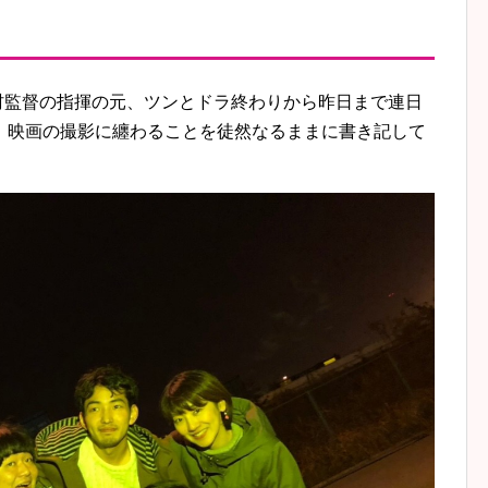
加。鬼村監督の指揮の元、ツンとドラ終わりから昨日まで連日
。映画の撮影に纏わることを徒然なるままに書き記して