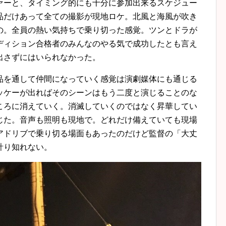
ァーと、タイミング的にも十分に参加出来るスケジュー
品だけあって全ての撮影が現地ロケ。北風と海風が吹き
の。全員の熱い気持ちで乗り切った感覚。ツンとドラが
ディション合格者のみんなのやる気で成功したとも言え
出さずにはいられなかった。
品を通して仲間になっていく感覚は演劇媒体にも通じる
ッケーが出ればそのシーンはもう二度と演じることのな
ころに消えていく。消滅していくのではなく昇華してい
じた。音声も照明も現地で。どれだけ備えていても現場
アドリブで乗り切る場面もあったのだけど監督の「大丈
計り知れない。