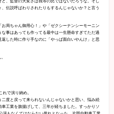
けど、監督の大変さは我等の比ではないだろうな。そし
々、伝説呼ばわりされたりもするんじゃないか？と言う
「お局ちゃん御用心！」や「ゼクシーナンシーモーニン
うな事はあっても作ってる最中は一生懸命すぎてただ過
見返した時に作り手なのに「やっぱ面白いやんけ」と思
ん。
。
はこれで演り納め。
う二度と戻って来られないんじゃないかと思い、悩み続
動車工業を旗揚げして、三年が経ちました。すっかりソ
の公演もなくてはならない誉れとなった。片岡自動車工業