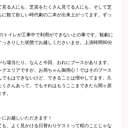
て見る人にも、芝居をたくさん見てる人にも、そして芝
ちに観て欲しい時代劇の二本が出来上がってます。ずっ
クス前のトイレが工事中で利用ができないとの事です。観劇に
すっきりした状態でお越しくださいませ。上演時間80分
がら場当たり。なんと今回、おれにブースがあります。
ングエリアですが、お局ちゃん御用心！ではそのブース
んでもはできないけど、できることは増やしてます。久
たくさんあって。でもそれはもうここまできたら関ヶ原
ます。
トにお越しいただきます！
ても、よく見かける日替わりゲストって程のことじゃな