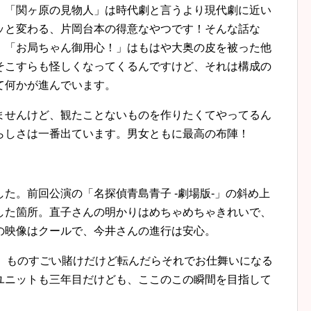
 「関ヶ原の見物人」は時代劇と言うより現代劇に近い
ッと変わる、片岡台本の得意なやつです！そんな話な
。「お局ちゃん御用心！」はもはや大奥の皮を被った他
そこすらも怪しくなってくるんですけど、それは構成の
て何かが進んでいます。
ませんけど、観たことないものを作りたくてやってるん
らしさは一番出ています。男女ともに最高の布陣！
た。前回公演の「名探偵青島青子 -劇場版-」の斜め上
した箇所。直子さんの明かりはめちゃめちゃきれいで、
の映像はクールで、今井さんの進行は安心。
は、ものすごい賭けだけど転んだらそれでお仕舞いになる
ユニットも三年目だけども、ここのこの瞬間を目指して