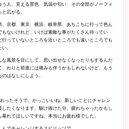
会う人、見える景色、気温や匂い、その全部がノーフィ
っと広がる。
県、京都、東京、横浜、岐阜県、あちこちに行って色ん
でもないけれど、いけば素敵な事がたくさん待ってい
だ行っていないところを近いところでも遠いところでも
たい。
んな風景を目にして、思い出せなくなったりもするんだ
て、わりと前進には痛みも伴うかもしれないけど、もう
るのはなしにしよう。
終わったそうで。かっこいいね。新しいことにチャレン
援したくなります。駆け抜けた分、疲れちゃったかもし
も暴れてほしいですね。本当にお疲れ様でした。
しんでチャレンジするスピリッツで。