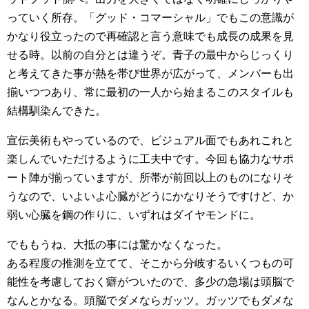
っていく所存。「グッド・コマーシャル」でもこの意識が
かなり役立ったので再確認と言う意味でも成長の成果を見
せる時。以前の自分とは違うぞ。青子の最中からじっくり
と考えてきた事が熱を帯び世界が広がって、メンバーも出
揃いつつあり、常に最初の一人から始まるこのスタイルも
結構馴染んできた。
宣伝美術もやっているので、ビジュアル面でもあれこれと
楽しんでいただけるように工夫中です。今回も協力なサポ
ート陣が揃っていますが、所帯が前回以上のものになりそ
うなので、いよいよ心臓がどうにかなりそうですけど、か
弱い心臓を鋼の作りに、いずれはダイヤモンドに。
でももうね、大抵の事には驚かなくなった。
ある程度の推測を立てて、そこから分岐するいくつもの可
能性を考慮しておく癖がついたので、多少の急場は頭脳で
なんとかなる。頭脳でダメならガッツ。ガッツでもダメな