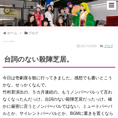
ホーム
ブログ
台詞のない殺陣芝居。
2017/10/28
ブログ
台詞のない殺陣芝居。
今日は壱劇屋を観に行ってきました。感想でも書いとこう
かな。せっかくなんで。
竹村君演出の、５カ月連続の。もうノンバーバルって言わ
なくなったんだっけ。台詞のない殺陣芝居だったっけ。確
かに厳密に言うとノンバーバルではない。ミュートバーバ
ルとか、サイレントバーバルとか、BGMに重きを置くなら