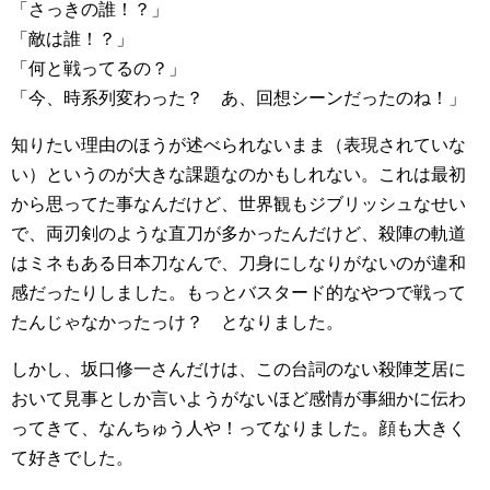
「さっきの誰！？」
「敵は誰！？」
「何と戦ってるの？」
「今、時系列変わった？ あ、回想シーンだったのね！」
知りたい理由のほうが述べられないまま（表現されていな
い）というのが大きな課題なのかもしれない。これは最初
から思ってた事なんだけど、世界観もジブリッシュなせい
で、両刃剣のような直刀が多かったんだけど、殺陣の軌道
はミネもある日本刀なんで、刀身にしなりがないのが違和
感だったりしました。もっとバスタード的なやつで戦って
たんじゃなかったっけ？ となりました。
しかし、坂口修一さんだけは、この台詞のない殺陣芝居に
おいて見事としか言いようがないほど感情が事細かに伝わ
ってきて、なんちゅう人や！ってなりました。顔も大きく
て好きでした。