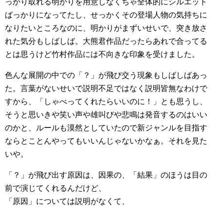
っかり取れる明かりを用意しなくちゃ全体的にシルエット
ばっかりになってたし、せっかくその登場人物の気持ちに
なりたいところなのに、明かりがまずいせいで、突き放さ
れた気分もしばしば。大熊君作品だったらあれで合ってる
とは思うけど竹村作品には不向きな印象を受けました。
色んな展開の中での「？」が飛び交う現象もしばしばあっ
た。言葉がないせいで説明不足ではなく説明皆無なわけで
すから、「しゃべってくれたらいいのに！」とも思うし、
そうと思いきや笑い声や雄叫びや悲鳴は発音するのはいい
のかと、ルールも漠然としていたので新ジャンルを目指す
ならとことんやってもいいんじゃないかなぁ。それを見た
いや。
「？」が飛び出す原因は、因果の、「結果」のほうは目の
前で演じてくれるんだけど、
「原因」については説明がなくて、