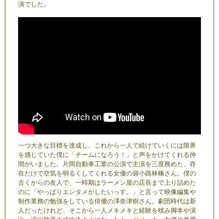
演でした。
一つ大きな目標を達成し、これから一人で続けていくには限界
を感じていた僕に「チームになろう！」と声をかけてくれる仲
間がいました。片岡自動車工業の公演で主演を三度務めた、存
在だけで空気を明るくしてくれる女優の袋小路林檎さん。僕の
古くからの友人で、一時期はラーメン屋の店長まで上り詰めた
のに「やっぱりエンタメがしたいっす。」と言って映像編集や
制作業務の勉強をしている俳優の澤奈津樹さん。劇団時代は新
人だったけれど、そこから一人メキメキと経験を積み脚本や演