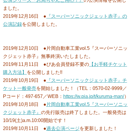
公演シリーズ『お局ちゃんご用心！』
の公演情報を公開し
ました。
2019年12月16日 ●
『スーパーソニックジェット赤子』の
公演記録
を公開しました。
2019年12月10日 ●片岡自動車工業vol.5『スーパーソニッ
クジェット赤子』無事終演いたしました。
2019年11月11日 ●ぴあ会員登録不要の
【お手軽チケット
購入方法】
を公開しました!!
2019年10月19日 ●
『スーパーソニックジェット赤子』チ
ケット一般発売
を開始しました！（TEL：0570-02-9999／
Pコード：497-657／WEB：
https://w.pia.jp/t/kuruma-man/
）
2019年10月18日 ●
片岡自動車工業vol.5『スーパーソニッ
クジェット赤子』
の先行販売は終了しました。一般発売は
10/19(土)a.m.10:00開始です！
2019年10月11日 ●
過去公演ページ
を更新しました！