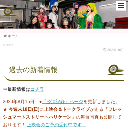
ホーム
過去の新着情報
2023/10/7
過去の新着情報
⇒最新情報は
コチラ
2023年8月15日 ●
「公演記録」ページ
を更新しました。
★
今週末18日(日)
に
上映会＆トークライブ
が迫る
「フレッ
シュマートストリートハリケーン」
の舞台写真も公開して
おります！
上映会のご予約受付中です！