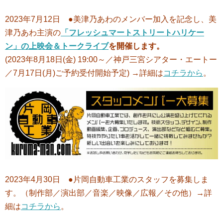
2023年7月12日 ●美津乃あわのメンバー加入を記念し、美
津乃あわ主演の
「フレッシュマートストリートハリケー
ン」の上映会＆トークライブ
を開催します。
(2023年8月18日(金) 19:00～／神戸三宮シアター・エートー
／7月17日(月)ご予約受付開始予定) →詳細は
コチラから
。
2023年4月30日 ●片岡自動車工業のスタッフを募集しま
す。（制作部／演出部／音楽／映像／広報／その他）→詳
細は
コチラから
。