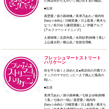
た商店街からもがいて飛び出す女の物語。
■出演
真壁愛／袋小路林檎／美津乃あわ／堀内玲
(fairy☆dolls)／川嶋芙優／川上藍香／椎木ち
なつ／前川ゆう(劇団鹿殺し)／伊藤アルフ
(アルファーシャイニング)
土屋竣暉／北原州真／永田紗茅(柿喰う客)／
上山蓮太郎／横山岳／加賀谷理帆
フレッシュマートストリート
ハリケーン
街を守り抜くと決めた女●商店街の片隅でス
ナックのママがたった一人で挑んだ孤高の
戦い。
■出演
美津乃あわ／袋小路林檎／七味まゆ味(柿喰
う客／七味の一味)／真壁愛／堀内玲
(fairy☆dolls)／川嶋芙優／川上藍香／椎木ち