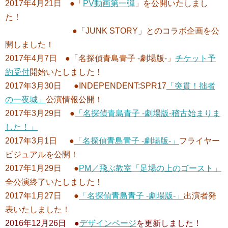
2017年4月21日 ●「
PV動画第一弾
」を公開いたしまし
た！
●「
JUNK STORY」とのコラボ企画を公
開しました！
2017年4月7日 ●「名探偵青島青子 -劇場版-」
チケット予
約受付
開始いたしました！
2017年3月30日 ●INDEPENDENT:SPR17
「突貫！拙者
の一夜城」
公演情報公開！
2017年3月29日 ●
「名探偵青島青子 -劇場版-稽古始まりま
した！」
2017年3月1日 ●
「名探偵青島青子 -劇場版-」
フライヤー
ビジュアルを公開！
2017年1月29日 ●
PM／飛ぶ教室「足場の上のゴースト」
全公演終了いたしました！
2017年1月27日 ●
「名探偵青島青子 -劇場版-」
出演者発
表いたしました！
2016年12月26日 ●
デザインページ
を更新しました！