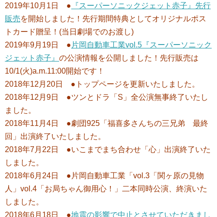
2019年10月1日 ●
『スーパーソニックジェット赤子』先行
販売
を開始しました！先行期間特典としてオリジナルポス
トカード贈呈！(当日劇場でのお渡し)
2019年9月19日 ●
片岡自動車工業vol.5『スーパーソニック
ジェット赤子』
の公演情報を公開しました！先行販売は
10/1(火)a.m.11:00開始です！
2018年12月20日 ●トップページを更新いたしました。
2018年12月9日 ●ツンとドラ「S」全公演無事終了いたし
ました。
2018年11月4日 ●劇団925「福喜多さんちの三兄弟 最終
回」出演終了いたしました。
2018年7月22日 ●いこまでまち合わせ「心」出演終了いた
しました。
2018年6月24日 ●片岡自動車工業「vol.3「関ヶ原の見物
人」vol.4「お局ちゃん御用心！」二本同時公演、終演いた
しました。
2018年6月18日 ●
地震の影響で中止とさせていただきまし