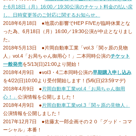
た6月18日（月）16:00／19:30公演のチケット料金の払い戻
し、日時変更等のご対応に関するお知らせ。
2018年6月18日 ●地震の影響でHEP FIVEが臨時休業とな
った為、6月18日（月）16:00／19:30公演が中止となりまし
た。
2018年5月13日 ●片岡自動車工業「vol.3「関ヶ原の見物
人」vol.4「お局ちゃん御用心！」二本同時公演の
チケット
一般発売
を5/13(日)21:00より開始！
2018年4月9日 ●vol3・4二本同時公演の
早期購入申し込み
を4/22(日
)10:00より受付開始します！(5/6(日)23:59マデ)
2018年4月9日 ●
片岡自動車工業vol.4「お局ちゃん御用
心！」
公演情報を公開しました！
2018年4月9日 ●
片岡自動車工業vol.3「関ヶ原の見物人」
公演情報を公開しました！
2017年12月7日 ●佐藤太一郎企画その２０「グッド・コマ
ーシャル」本番！