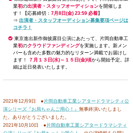
業
初
の
出演者・スタッフオーディション
を開催しま
す！【応募締切：
7月8日(金) 23:59 必着
】
⇒
出演者・スタッフオーディション募集要項ページは
コチラ！
東京進出新作御披露目公演にあたって、片岡自動車工
業
初
の
クラウドファンディング
を実施します。新メン
バーも含めた多数の魅力的なリターン満載でお届けし
ます！
７月１３日(水)～１５日(金)頃
から開始予定。詳
細は近日発表いたします。
2021年12月9日 ●
片岡自動車工業シアタードラマシティ公
演シリーズ『お局ちゃんご用心！』
無事終演いたしまし
た。ありがとうございました。
2021年10月10日 ●
片岡自動車工業シアタードラマシティ