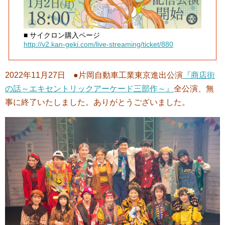
■ サイクロン購入ページ
http://v2.kan-geki.com/live-streaming/ticket/880
2022年11月27日 ●片岡自動車工業東京進出公演
『商店街
の話～エキセントリックアーケード三部作～』
全公演、無
事に終了いたしました。ありがとうございました。