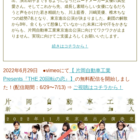
出、演出助手までするようになったムードメーカー女優の真壁
愛さん。そしてこれから先、成長し素晴らしい女優になるだろ
うと声をかけた若き精鋭たち、川上藍香、川嶋芙優、椎木ちな
つの総勢7名となり、東京進出公演が決まりました。劇団の解散
から8年。全くもって想像していなかった未来に冷や汗をかきな
がらも、片岡自動車工業東京進出公演に向けてワクワクが止ま
りません。実現に向けてご支援よろしくお願いいたします。
続きはコチラから！
2022年6月29日 ●vimeoにて
【 片岡自動車工業
Presents『THE 20回転の恋』】
の無料配信を開始しまし
た！(配信期間：6/29〜7/13) ⇒
ご視聴はコチラから！