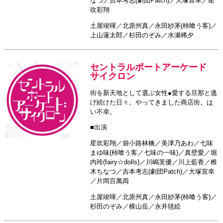
なつ／吉本考志(劇団Patch)／大塚宣幸／星
吹彩翔
土屋竣暉／北原州真／永田紗茅(柿喰う客)／
上山蓮太郎／杉田のぞみ／水瀬稀夕
セントラルポートアーケード
サイクロン
街を新天地として選ぶ女性●愛する旦那と逃
げ続けた日々。やってきました商店街。は
い不幸。
■出演
星吹彩翔／袋小路林檎／美津乃あわ／七味
まゆ味(柿喰う客／七味の一味)／真壁愛／堀
内玲(fairy☆dolls)／川嶋芙優／川上藍香／椎
木ちなつ／吉本考志(劇団Patch)／大塚宣幸
／片岡百萬両
土屋竣暉／北原州真／永田紗茅(柿喰う客)／
杉田のぞみ／横山岳／永井毬絵