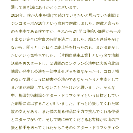
通して頂き誠にありがとうございます。
2014年。僕が人生を掛けて続けていきたいと思っていた劇団ミ
ジンコターボが10年という歳月で解散しました。解散と言った
のも主宰である僕ですが、それから2年間は薄暗い部屋から一歩
も出ない完全に空白の時間を過ごしました。親にも迷惑をかけ
ながら、悶々とした日々に終止符を打ったのも、また演劇がし
たいという気持ちでした。【片岡自動車工業】という名で演劇
活動を再スタートし、２週間のロングラン公演中に大阪府北部
地震が発生し公演を一部中止せざるを得なかったり、コロナ禍
のなかで思うように稽古や公演ができなかったりと主宰として
まだまだ経験していないことだらけだと思いました。そんな
中、梅田芸術劇場シアター・ドラマシティという目標としてい
た劇場に進出することが叶いました。ずっと応援してくれた家
族の支えがあり、また僕の創る作品に全力で挑んでくれる俳優
とスタッフがいて、そして観に来てくださるお客様が沢山の声
援と拍手を送ってくれたからこそのシアター・ドラマシティ公