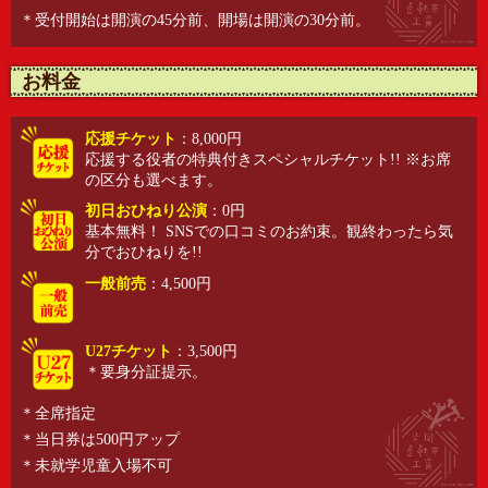
＊受付開始は開演の45分前、開場は開演の30分前。
お料金
応援チケット
：8,000円
応援する役者の特典付きスペシャルチケット!! ※お席
の区分も選べます。
初日おひねり公演
：0円
基本無料！ SNSでの口コミのお約束。観終わったら気
分でおひねりを!!
一般前売
：4,500円
U27チケット
：3,500円
＊要身分証提示。
＊全席指定
＊当日券は500円アップ
＊未就学児童入場不可