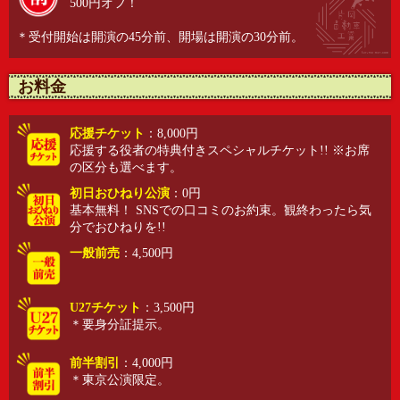
500円オフ！
＊受付開始は開演の45分前、開場は開演の30分前。
お料金
応援チケット
：8,000円
応援する役者の特典付きスペシャルチケット!! ※お席
の区分も選べます。
初日おひねり公演
：0円
基本無料！ SNSでの口コミのお約束。観終わったら気
分でおひねりを!!
一般前売
：4,500円
U27チケット
：3,500円
＊要身分証提示。
前半割引
：4,000円
＊東京公演限定。