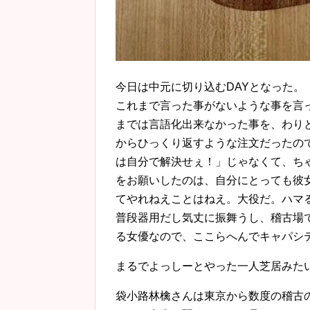
今日は中元に切り込むDAYとなった。
これまで言った事がないような事を言
までは言語化出来なかった事を、わり
からひっくり返すような注文だったの
は自分で解決せぇ！」じゃなくて、ち
をお願いしたのは、自分にとっても彼
てやれねえことはねえ。大役だ。ハマ
普段器用だし気丈に振舞うし、稽古場
る女優なので、ここらへんでキャパシ
まるでよっしーとやった一人芝居みた
袋小路林檎さんは東京から数度の稽古