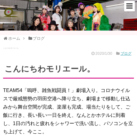
ホーム
ブログ
こんにちわモリエール。
2020/1/30
ブログ
こんにちわモリエール。
TEAM54「嗚呼、雑魚戦闘員！」劇場入り。コロナウイル
スで厳戒態勢の羽田空港へ降り立ち、劇場まで移動し仕込
みから舞台空間が完成、楽屋も完成、場当たりをして、ご
飯に行き、長い長い一日を終え、なんとかホテルに到着
し、1日の汚れと疲れをシャワーで洗い流し、パソコンを立
ち上げて、今ここ。