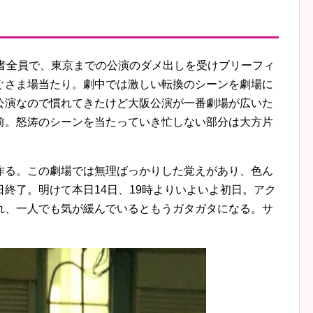
演者全員で、東京までの公演のダメ出しを受けブリーフィ
ぐさま場当たり。劇中では激しい転換のシーンを劇場に
公演なので慣れてきたけど大阪公演が一番劇場が広いた
前。怒涛のシーンを当たっていき忙しない部分は大方片
作る。この劇場では無理ばっかりした覚えがあり、色ん
終了。明けて本日14日、19時よりいよいよ初日。アク
れ、一人でも気が緩んでいるともうガタガタになる。サ