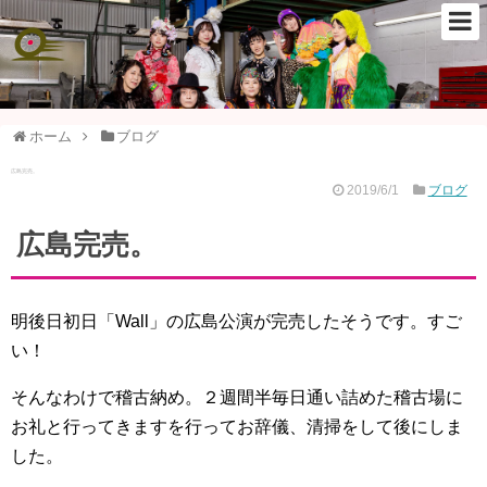
ホーム
ブログ
広島完売。
2019/6/1
ブログ
広島完売。
明後日初日「Wall」の広島公演が完売したそうです。すご
い！
そんなわけで稽古納め。２週間半毎日通い詰めた稽古場に
お礼と行ってきますを行ってお辞儀、清掃をして後にしま
した。