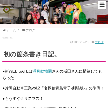
ホーム
ブログ
初の箇条書き日記。
2016/12/23
ブログ
初の箇条書き日記。
●新WEB SATEは
満月動物園
さんの戒田さんに構築しても
らった！
●片岡自動車工業vol.2「名探偵青島青子-劇場版-」の準備！
●もうすぐクリスマス！