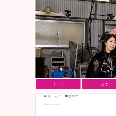
トップ
とは
ホーム
ブログ
全員集合の「関ヶ原の見物人」！