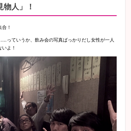
見物人」！
集合！
……っていうか、飲み会の写真ばっかりだし女性が一人
ないよ！