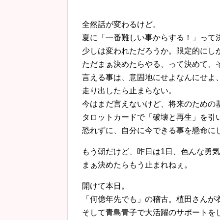
全然話が変わるけど。
夏に「一番難しい事からする！」って
少しは変われただろうか。限定的にし
ただまぁ決めたらやる、って決めて、
言える事は、意固地にせよなんにせよ
走り出したら止まらない。
今はまだ言えないけど、将来のための
タロットカードで「破壊と再生」を引
恐れずに、自分に今できる事を懸命に
もう朝だけど、昨日は1日、色んな勇
まぁ決めたらもう止まれねぇ。
開けて本日。
「何億年先でも」の稽古。植田さんが
そして青島青子で大活躍のサポートを