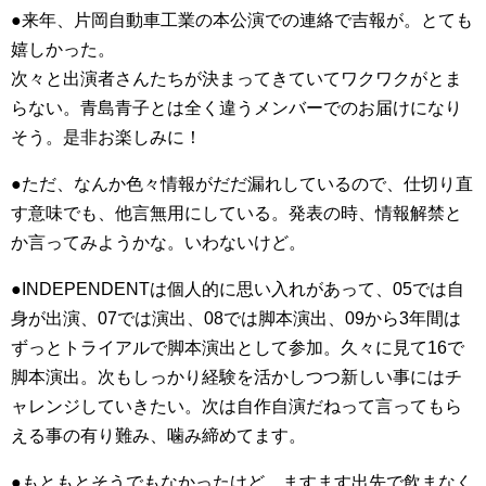
●来年、片岡自動車工業の本公演での連絡で吉報が。とても
嬉しかった。
次々と出演者さんたちが決まってきていてワクワクがとま
らない。青島青子とは全く違うメンバーでのお届けになり
そう。是非お楽しみに！
●ただ、なんか色々情報がだだ漏れしているので、仕切り直
す意味でも、他言無用にしている。発表の時、情報解禁と
か言ってみようかな。いわないけど。
●INDEPENDENTは個人的に思い入れがあって、05では自
身が出演、07では演出、08では脚本演出、09から3年間は
ずっとトライアルで脚本演出として参加。久々に見て16で
脚本演出。次もしっかり経験を活かしつつ新しい事にはチ
ャレンジしていきたい。次は自作自演だねって言ってもら
える事の有り難み、噛み締めてます。
●もともとそうでもなかったけど、ますます出先で飲まなく