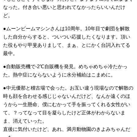
なった。付き合い悪いと思われてなかったらいいんだけ
ど。
●ムーンビームマシンさんは10周年。10年目で劇団を解散
した自分からすると、ついつい応援したくなります。頂い
た役もやり甲斐ありまして、まぁ、とにかく台詞入れてる
最中。
●自動販売機で-2℃自販機を発見。めちゃめちゃ冷たかっ
た。熱中症にならないように水分補給はこまめに。
●中元優那と稽古場で会った。お互い違う現場なので解散の
時も顔を合わせる感じじゃないんだけど、なんか遠くのほ
うから一生懸命、僕にむかって手を振ってくれる女性がい
て、？ってなって目を凝らしたけど正体がわからないま
ま、消えていった。
直後に気付いたけど、あれ、満月動物園のきよみちゃんだ