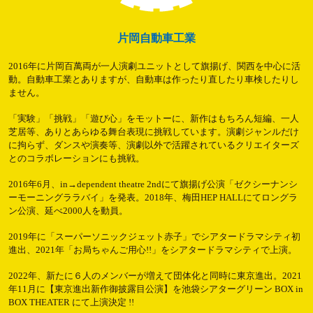
片岡自動車工業
2016年に片岡百萬両が一人演劇ユニットとして旗揚げ、関西を中心に活
動。自動車工業とありますが、自動車は作ったり直したり車検したりし
ません。
「実験」「挑戦」「遊び心」をモットーに、新作はもちろん短編、一人
芝居等、ありとあらゆる舞台表現に挑戦しています。演劇ジャンルだけ
に拘らず、ダンスや演奏等、演劇以外で活躍されているクリエイターズ
とのコラボレーションにも挑戦。
2016年6月、in→dependent theatre 2ndにて旗揚げ公演「ゼクシーナンシ
ーモーニングララバイ」を発表。2018年、梅田HEP HALLにてロングラ
ン公演、延べ2000人を動員。
2019年に「スーパーソニックジェット赤子」でシアタードラマシティ初
進出、2021年「お局ちゃんご用心!!」をシアタードラマシティで上演。
2022年、新たに６人のメンバーが増えて団体化と同時に東京進出。2021
年11月に【東京進出新作御披露目公演】を池袋シアターグリーン BOX in
BOX THEATER にて上演決定 !!