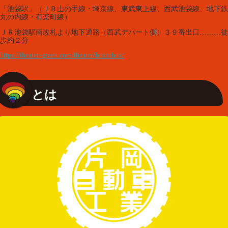
「池袋駅」（ＪＲ山の手線・埼京線、東武東上線、西武池袋線、地下鉄
丸の内線・有楽町線）
ＪＲ池袋駅南改札より地下通路（西武デパート側）３９番出口………徒
歩約２分
https://theater-green.com/theater/boxinbox/
とは