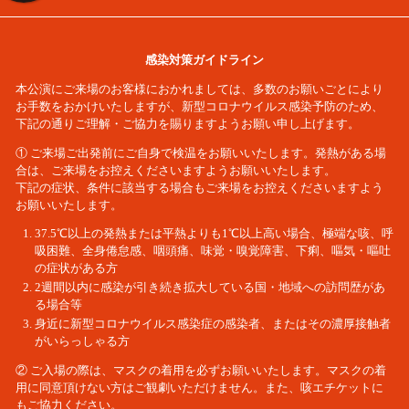
感染対策ガイドライン
本公演にご来場のお客様におかれましては、多数のお願いごとにより
お手数をおかけいたしますが、新型コロナウイルス感染予防のため、
下記の通りご理解・ご協力を賜りますようお願い申し上げます。
① ご来場ご出発前にご自身で検温をお願いいたします。発熱がある場
合は、ご来場をお控えくださいますようお願いいたします。
下記の症状、条件に該当する場合もご来場をお控えくださいますよう
お願いいたします。
37.5℃以上の発熱または平熱よりも1℃以上高い場合、極端な咳、呼
吸困難、全身倦怠感、咽頭痛、味覚・嗅覚障害、下痢、嘔気・嘔吐
の症状がある方
2週間以内に感染が引き続き拡大している国・地域への訪問歴があ
る場合等
身近に新型コロナウイルス感染症の感染者、またはその濃厚接触者
がいらっしゃる方
② ご入場の際は、マスクの着用を必ずお願いいたします。マスクの着
用に同意頂けない方はご観劇いただけません。また、咳エチケットに
もご協力ください。