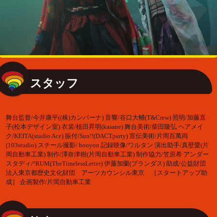
スタッフ
舞台監督/今井康平((株)カンパーナ) 音響/谷口大輔(T&Crew) 照明/加藤直
子(松本デザイン室) 衣裳/植田昇明(kasane) 舞台美術/柴田隆弘 ヘアメイ
ク/KEITA(studio Ace) 振付/Sun!!(DACTparty) 宣伝美術/片岡百萬両
(103studio) スチール撮影/ booyon 記録映像/ワルタン 演出助手/真壁愛(片
岡自動車工業) 制作/澤奈津樹(片岡自動車工業) 制作協力/笠原希 アンダー
スタディ/°RUM(TheTimelessLetter) 伊藤加蘭(プランダス) 助成/公益財団
法人東京都歴史文化財団 アーツカウンシル東京 ［スタートアップ助
成］ 企画製作/片岡自動車工業