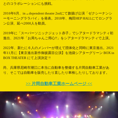
とのコラボレーションにも挑戦。
2016年6月、in→dependent theatre 2ndにて旗揚げ公演「ゼクシーナンシ
ーモーニングララバイ」を発表。2018年、梅田HEP HALLにてロングラ
ン公演、延べ2000人を動員。
2019年に「スーパーソニックジェット赤子」でシアタードラマシティ初
進出、2021年「お局ちゃんご用心!!」をシアタードラマシティで上演。
2022年、新たに６人のメンバーが増えて団体化と同時に東京進出。2021
年11月に【東京進出新作御披露目公演】を池袋シアターグリーン BOX in
BOX THEATER にて上演決定 !!
尚、兵庫県尼崎市潮江に本当に自動車を整備する片岡自動車工業があ
り、そこでは自動車を販売したり直したり車検したりしております。
>> 片岡自動車工業ホームページ <<