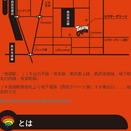
「池袋駅」（ＪＲ山の手線・埼京線、東武東上線、西武池袋線、地下鉄
丸の内線・有楽町線）
ＪＲ池袋駅南改札より地下通路（西武デパート側）３９番出口………徒
歩約２分
https://theater-green.com/theater/boxinbox/
とは