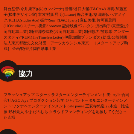
舞台監督/今井康平((株)カンパーナ) 音響/谷口大輔(T&Crew) 照明/加藤直
子(松本デザイン室) 衣裳/植田昇明(kasane) 舞台美術/柴田隆弘 ヘアメイ
ク/KEITA(studio Ace) 振付/Sun!!(DACTparty) 宣伝美術/片岡百萬両
(103studio) スチール撮影/ booyon 記録映像/ワルタン 演出助手/真壁愛(片
岡自動車工業) 制作/澤奈津樹(片岡自動車工業) 制作協力/笠原希 アンダー
スタディ/°RUM(TheTimelessLetter) 伊藤加蘭(プランダス) 助成/公益財団
法人東京都歴史文化財団 アーツカウンシル東京 ［スタートアップ助
成］ 企画製作/片岡自動車工業
協力
フラッシュアップ スタークラスターエンターテインメント 美i-style 合同
会社A-ZO Jaya プロダクション芸学 ジャパントータルエンターテインメ
ント ワタナベエンターテインメント cafe pause 正安寺悠造 八木進 比佐
廉 野村亮太 やまだのむら クラウドファンディングを応援してくださっ
た皆様