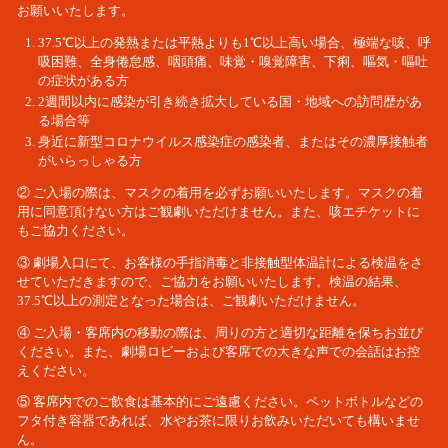
お願いいたします。
37.5℃以上の発熱または平熱よりも1℃以上高い場合、極端な咳、呼
吸困難、全身倦怠感、咽頭痛、味覚・嗅覚障害、下痢、嘔気・嘔吐
の症状がある方
2週間以内に感染が引き続き拡大している国・地域への訪問歴があ
る場合等
身近に新型コロナウイルス感染症の感染者、またはその濃厚接触者
がいらっしゃる方
② ご入場の際は、マスクの着用を必ずお願いいたします。マスクの着
用に同意頂けない方はご観劇いただけません。また、咳エチケットに
もご協力ください。
③ 劇場入口にて、お客様の手指消毒と非接触型体温計による検温をさ
せていただきますので、ご協力をお願いいたします。検温の結果、
37.5℃以上の測定となった場合は、ご観劇いただけません。
④ ご入場・客席内の移動の際は、周りの方と適切な距離を保ちお並び
ください。また、劇場ロビーおよび客席での大きな声での会話はお控
えください。
⑤ 客席内でのご飲食は基本的にご遠慮ください。ペットボトルなどの
フタ付き容器であれば、水やお茶に限りお飲みいただいても構いませ
ん。